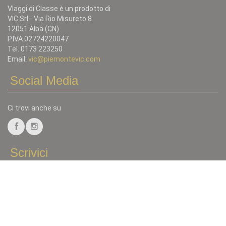
VIaggi di Classe è un prodotto di
VIC Srl - Via Rio Misureto 8
12051 Alba (CN)
P.IVA 02724220047
Tel. 0173 223250
Email:
vic@piemontevic.com
Social Media
Ci trovi anche su
Scrivici
Tutto quello che non trovi in catalogo puoi chiederlo, Invia una
mail a:
vic@piemontevic.com