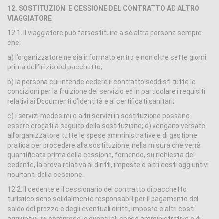
12. SOSTITUZIONI E CESSIONE DEL CONTRATTO AD ALTRO
VIAGGIATORE
12.1. Il viaggiatore può farsostituire a sé altra persona sempre
che:
a) l’organizzatore ne sia informato entro e non oltre sette giorni
prima dell’inizio del pacchetto;
b) la persona cui intende cedere il contratto soddisfi tutte le
condizioni per la fruizione del servizio ed in particolare i requisiti
relativi ai Documenti d’Identità e ai certificati sanitari;
c) i servizi medesimi o altri servizi in sostituzione possano
essere erogati a seguito della sostituzione; d) vengano versate
all’organizzatore tutte le spese amministrative e di gestione
pratica per procedere alla sostituzione, nella misura che verrà
quantificata prima della cessione, fornendo, su richiesta del
cedente, la prova relativa ai diritti, imposte o altri costi aggiuntivi
risultanti dalla cessione.
12.2. Il cedente e il cessionario del contratto di pacchetto
turistico sono solidalmente responsabili per il pagamento del
saldo del prezzo e degli eventuali diritti, imposte e altri costi
aggiuntivi, ivi comprese le eventuali spese amministrative e di