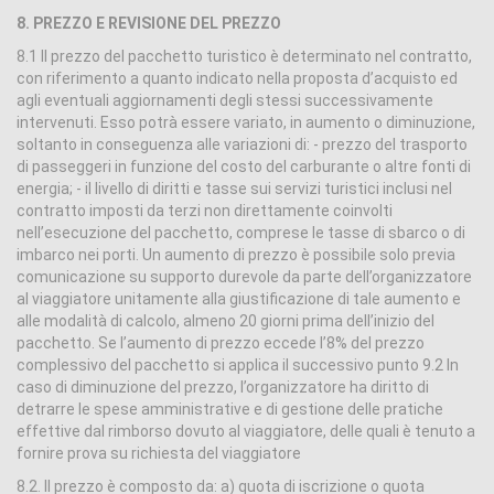
8. PREZZO E REVISIONE DEL PREZZO
8.1 Il prezzo del pacchetto turistico è determinato nel contratto,
con riferimento a quanto indicato nella proposta d’acquisto ed
agli eventuali aggiornamenti degli stessi successivamente
intervenuti. Esso potrà essere variato, in aumento o diminuzione,
soltanto in conseguenza alle variazioni di: - prezzo del trasporto
di passeggeri in funzione del costo del carburante o altre fonti di
energia; - il livello di diritti e tasse sui servizi turistici inclusi nel
contratto imposti da terzi non direttamente coinvolti
nell’esecuzione del pacchetto, comprese le tasse di sbarco o di
imbarco nei porti. Un aumento di prezzo è possibile solo previa
comunicazione su supporto durevole da parte dell’organizzatore
al viaggiatore unitamente alla giustificazione di tale aumento e
alle modalità di calcolo, almeno 20 giorni prima dell’inizio del
pacchetto. Se l’aumento di prezzo eccede l’8% del prezzo
complessivo del pacchetto si applica il successivo punto 9.2 In
caso di diminuzione del prezzo, l’organizzatore ha diritto di
detrarre le spese amministrative e di gestione delle pratiche
effettive dal rimborso dovuto al viaggiatore, delle quali è tenuto a
fornire prova su richiesta del viaggiatore
8.2. Il prezzo è composto da: a) quota di iscrizione o quota