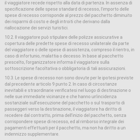
il viaggiatore recede rispetto alla data di partenza. In assenza di
specificazione delle spese standard di recesso, l’importo delle
spese di recesso corrisponde al prezzo del pacchetto diminuito
dei risparmi di costo e degli introiti che derivano dalla
riallocazione dei servizi turistici.
10.2. Il viaggiatore può stipulare delle polizze assicurative a
copertura delle predette spese di recesso unilaterale da parte
del viaggiatore o delle spese di assistenza, compreso il rientro, in
caso di infortunio, malattia o decesso. In base al pacchetto
prescelto, l’organizzatore informa il viaggiatore sulla
sottoscrizione facoltativa o obbligatoria di tali assicurazioni.
10.3. Le spese di recesso non sono dovute per le ipotesi previste
dal precedente articolo 9 punto 2. In caso di circostanze
inevitabili e straordinarie verificatesi nel luogo di destinazione o
nelle sue immediate vicinanze e che hanno un’incidenza
sostanziale sull’esecuzione del pacchetto o sul trasporto di
passeggeri verso la destinazione, il viaggiatore ha diritto di
recedere dal contratto, prima dell’inizio del pacchetto, senza
corrispondere spese di recesso, ed al rimborso integrale dei
pagamenti effettuati per il pacchetto, ma non ha diritto a un
indennizzo supplementare.