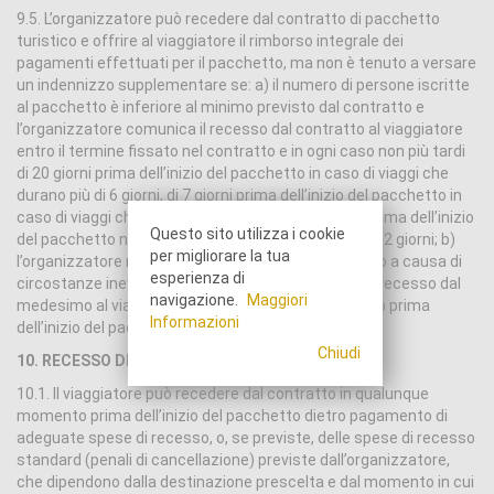
9.5. L’organizzatore può recedere dal contratto di pacchetto
turistico e offrire al viaggiatore il rimborso integrale dei
pagamenti effettuati per il pacchetto, ma non è tenuto a versare
un indennizzo supplementare se: a) il numero di persone iscritte
al pacchetto è inferiore al minimo previsto dal contratto e
l’organizzatore comunica il recesso dal contratto al viaggiatore
entro il termine fissato nel contratto e in ogni caso non più tardi
di 20 giorni prima dell’inizio del pacchetto in caso di viaggi che
durano più di 6 giorni, di 7 giorni prima dell’inizio del pacchetto in
caso di viaggi che durano tra 2 e 6 giorni, di 48 ore prima dell’inizio
Questo sito utilizza i cookie
del pacchetto nel caso di viaggi che durano meno di 2 giorni; b)
per migliorare la tua
l’organizzatore non è in grado di eseguire il contratto a causa di
esperienza di
circostanze inevitabili e straordinarie e comunica il recesso dal
navigazione.
Maggiori
medesimo al viaggiatore senza ingiustificato ritardo prima
Informazioni
dell’inizio del pacchetto.
Chiudi
10. RECESSO DEL VIAGGIATORE
10.1. Il viaggiatore può recedere dal contratto in qualunque
momento prima dell’inizio del pacchetto dietro pagamento di
adeguate spese di recesso, o, se previste, delle spese di recesso
standard (penali di cancellazione) previste dall’organizzatore,
che dipendono dalla destinazione prescelta e dal momento in cui