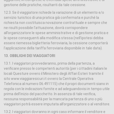
gestione delle pratiche, risultanti da tale cessione.
12.3. Se il viaggiatore richiede la variazione di un elemento e/o
servizio turistico di una pratica già confermata e purché la
richiesta non costituisca novazione contrattuale e sempre che
ne risulti possibile l’attuazione, dovrà corrispondere
all’organizzatore le spese amministrative e di gestione pratica e
le spese conseguenti alla modifica stessa (nell’ipotesi debba
essere riemessa biglietteria ferroviaria, la cessione comporterà
l’applicazione della tariffa ferroviaria disponibile in tale data).
13. OBBLIGHI DEI VIAGGIATORI
13.1. I viaggiatori provvederanno, prima della partenza, a
verificare presso le competenti autorità (per i cittadini italiani le
locali Questure ovvero il Ministero degli Affari Esteri tramite il
sito www.viaggiaresicuri.it ovvero la Centrale Operativa
Telefonica al numero 06.491115) che il propri documenti siano in
regola con le indicazioni fornite e ad adeguandovisi in tempo utile
prima dell’inizio del pacchetto. In assenza di tale verifica,
nessuna responsabilità per la mancata partenza di uno o più
viaggiatori potrà essere imputata all’organizzatore o al venditore.
13.2. I viaggiatori dovranno in ogni caso informare il venditore e