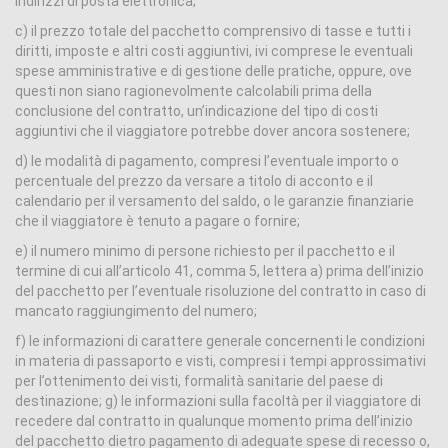
indirizzi di posta elettronica;
c) il prezzo totale del pacchetto comprensivo di tasse e tutti i
diritti, imposte e altri costi aggiuntivi, ivi comprese le eventuali
spese amministrative e di gestione delle pratiche, oppure, ove
questi non siano ragionevolmente calcolabili prima della
conclusione del contratto, un’indicazione del tipo di costi
aggiuntivi che il viaggiatore potrebbe dover ancora sostenere;
d) le modalità di pagamento, compresi l’eventuale importo o
percentuale del prezzo da versare a titolo di acconto e il
calendario per il versamento del saldo, o le garanzie finanziarie
che il viaggiatore è tenuto a pagare o fornire;
e) il numero minimo di persone richiesto per il pacchetto e il
termine di cui all’articolo 41, comma 5, lettera a) prima dell’inizio
del pacchetto per l’eventuale risoluzione del contratto in caso di
mancato raggiungimento del numero;
f) le informazioni di carattere generale concernenti le condizioni
in materia di passaporto e visti, compresi i tempi approssimativi
per l’ottenimento dei visti, formalità sanitarie del paese di
destinazione; g) le informazioni sulla facoltà per il viaggiatore di
recedere dal contratto in qualunque momento prima dell’inizio
del pacchetto dietro pagamento di adeguate spese di recesso o,