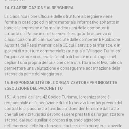
14. CLASSIFICAZIONE ALBERGHIERA
La classificazione ufficiale delle strutture alberghiere viene
fornita in catalogo od in altro materiale informativo soltanto in
base alle espresse e formali indicazioni delle competenti
autorità del Paese in cui il servizio è erogato. In assenza di
classificazioni ufficiali riconosciute dalle competenti Pubbliche
Autorità dei Paesi membri della UE cui il servizio si riferisce, o in
ipotesi di strutture commercializzate quale “Villaggio Turistico”
l’organizzatore si riserva la facoltà di fornire in catalogo o nel
depliant una propria descrizione della struttura ricettiva, tale da
permettere una valutazione e conseguente accettazione della
stessa da parte del viaggiatore.
15. RESPONSABILITÀ DELL’ORGANIZZATORE PER INESATTA
ESECUZIONE DEL PACCHETTO
15.1 Ai sensi dell’art. 42 Codice Turismo, l’organizzatore è
responsabile dell’esecuzione di tutti i servizi turistici previsti dal
contratto di pacchetto turistico, indipendentemente dal fatto
che tali servizi turistici devono essere prestati dall’organizzatore
stesso, dai suoi ausiliari o preposti quando agiscono
nell’esercizio delle loro funzioni, dai terzi della cui opera si avvale