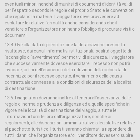
eventuali minori, nonché di munirsi di documenti d’identità validi
per l’espatrio secondo le regole del proprio Stato e le convenzioni
che regolano la materia. Il viaggiatore deve provvedere ad
espletare le relative formalità anche considerando che il
venditore o l’organizzatore non hanno l’obbligo di procurare visti o
documenti.
13.4. Ove alla data di prenotazione la destinazione prescelta
risultasse, dai canali informativi istituzionali, località oggetto di
“sconsiglio o “avvertimento” per motivi di sicurezza, il viaggiatore
che successivamente dovesse esercitare il recesso non potrà
invocare, ai fini dell’esonero o della riduzione della richiesta di
indennizzo per il recesso operato, il venir meno della causa
contrattuale connessa alle condizioni di sicurezza della località
di destinazione.
13.5. I viaggiatori dovranno inoltre attenersi all’osservanza delle
regole di normale prudenza e diligenza ed a quelle specifiche in
vigore nelle località di destinazione del viaggio, a tutte le
informazioni fornite loro dall’organizzatore, nonché ai
regolamenti, alle disposizioni amministrative o legislative relative
al pacchetto turistico. I turisti saranno chiamati a rispondere di
tutti i danni che l’organizzatore e/o il venditore dovessero subire