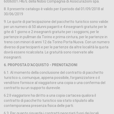
6006001746/E della Nobis Compagnia di Assicurazioni spa.
8. Il presente catalogo è valido per il periodo dal 01/09/2018 al
30/06/2019
9. Le quote di partecipazione del pacchetto turistico sono valide:
per un numero di 50 alunni paganti e 4 insegnanti gratuite per le
gite di 1 giorno e 2 insegnanti gratuite per i soggiorni, per le
partenze in pullman da Torino e prima cintura, per le partenze in
treno con minori di anni 12 da Torino Porta Nuova. Con un numero
diverso di partecipanti e per le partenze da altre località la quota
dovrà essere ricalcolata. Le gratuità sono riservate alle
insegnanti.
6. PROPOSTA D’ACQUISTO - PRENOTAZIONI
6.1. Al momento della conclusione del contratto di pacchetto
turistico o, comunque, appena possibile, l’organizzatore o il
venditore fornisce al viaggiatore una copia o una conferma del
contratto su un supporto durevole.
6.2 Il viaggiatore ha diritto a una copia cartacea qualora il
contratto di pacchetto turistico sia stato stipulato alla
contemporanea presenza fisica delle parti.
6.3. Per quanto riguarda i contratti negoziati fuori dei locali