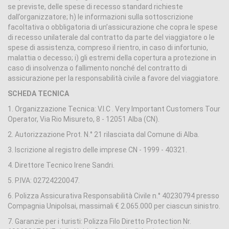
se previste, delle spese di recesso standard richieste
dall’organizzatore; h) le informazioni sulla sottoscrizione
facoltativa o obbligatoria di un’assicurazione che copra le spese
di recesso unilaterale dal contratto da parte del viaggiatore o le
spese di assistenza, compreso il rientro, in caso di infortunio,
malattia o decesso; i) gli estremi della copertura a protezione in
caso di insolvenza o fallimento nonché del contratto di
assicurazione per la responsabilità civile a favore del viaggiatore.
SCHEDA TECNICA
1. Organizzazione Tecnica: V.I.C . Very Important Customers Tour
Operator, Via Rio Misureto, 8 - 12051 Alba (CN).
2. Autorizzazione Prot. N.° 21 rilasciata dal Comune di Alba.
3. Iscrizione al registro delle imprese CN - 1999 - 40321.
4. Direttore Tecnico Irene Sandri.
5. P.IVA: 02724220047.
6. Polizza Assicurativa Responsabilità Civile n.° 40230794 presso
Compagnia Unipolsai, massimali € 2.065.000 per ciascun sinistro.
7. Garanzie per i turisti: Polizza Filo Diretto Protection Nr.