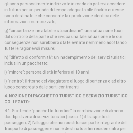
gli sono personalmente indirizzate in modo da potervi accedere
in futuro per un periodo di tempo adeguato alle finalità cui esse
sono destinate e che consente la riproduzione identica delle
informazioni memorizzate;
g) “circostanze inevitabili e straordinarie”: una situazione fuori
dal controllo della parte che invoca una tale situazione e le cui
conseguenze non sarebbero state evitate nemmeno adottando
tutte le ragionevoli misure;
h) “difetto di conformità”: un inadempimento dei servizi turistici
inclusi in un pacchetto;
i) “minore”: persona di età inferiore ai 18 anni;
l) “rientro”: il ritorno del viaggiatore al luogo di partenza o ad altro
luogo concordato dalle parti contraenti.
4. NOZIONE DI PACCHETTO TURISTICO E SERVIZIO TURISTICO
COLLEGATO:
4.1. Si intende “pacchetto turistico” la combinazione di almeno
due tipi diversi di servizi turistici (ossia: 1) il trasporto di
passeggeri; 2) l’alloggio che non costituisce parte integrante del
trasporto di passeggeri e non è destinato a fini residenziali o per