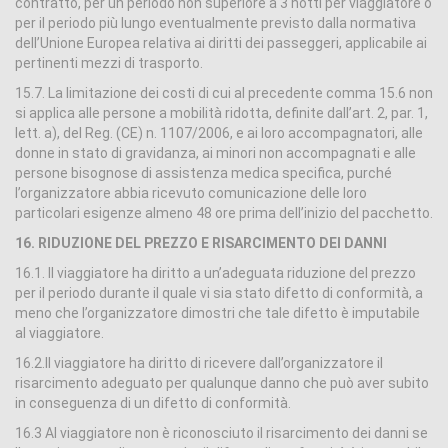
contratto, per un periodo non superiore a 3 notti per viaggiatore o
per il periodo più lungo eventualmente previsto dalla normativa
dell’Unione Europea relativa ai diritti dei passeggeri, applicabile ai
pertinenti mezzi di trasporto.
15.7. La limitazione dei costi di cui al precedente comma 15.6 non
si applica alle persone a mobilità ridotta, definite dall’art. 2, par. 1,
lett. a), del Reg. (CE) n. 1107/2006, e ai loro accompagnatori, alle
donne in stato di gravidanza, ai minori non accompagnati e alle
persone bisognose di assistenza medica specifica, purché
l’organizzatore abbia ricevuto comunicazione delle loro
particolari esigenze almeno 48 ore prima dell’inizio del pacchetto.
16. RIDUZIONE DEL PREZZO E RISARCIMENTO DEI DANNI
16.1. Il viaggiatore ha diritto a un’adeguata riduzione del prezzo
per il periodo durante il quale vi sia stato difetto di conformità, a
meno che l’organizzatore dimostri che tale difetto è imputabile
al viaggiatore.
16.2.Il viaggiatore ha diritto di ricevere dall’organizzatore il
risarcimento adeguato per qualunque danno che può aver subito
in conseguenza di un difetto di conformità.
16.3 Al viaggiatore non è riconosciuto il risarcimento dei danni se