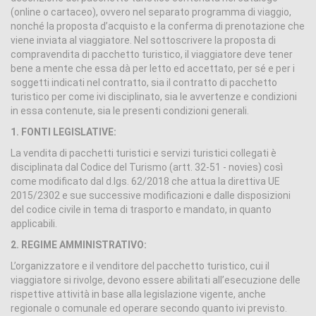
(online o cartaceo), ovvero nel separato programma di viaggio,
nonché la proposta d’acquisto e la conferma di prenotazione che
viene inviata al viaggiatore. Nel sottoscrivere la proposta di
compravendita di pacchetto turistico, il viaggiatore deve tener
bene a mente che essa dà per letto ed accettato, per sé e per i
soggetti indicati nel contratto, sia il contratto di pacchetto
turistico per come ivi disciplinato, sia le avvertenze e condizioni
in essa contenute, sia le presenti condizioni generali.
1. FONTI LEGISLATIVE:
La vendita di pacchetti turistici e servizi turistici collegati è
disciplinata dal Codice del Turismo (artt. 32-51 - novies) così
come modificato dal d.lgs. 62/2018 che attua la direttiva UE
2015/2302 e sue successive modificazioni e dalle disposizioni
del codice civile in tema di trasporto e mandato, in quanto
applicabili.
2. REGIME AMMINISTRATIVO:
L’organizzatore e il venditore del pacchetto turistico, cui il
viaggiatore si rivolge, devono essere abilitati all’esecuzione delle
rispettive attività in base alla legislazione vigente, anche
regionale o comunale ed operare secondo quanto ivi previsto.