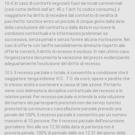
10.4. In caso di contratti negoziati fuori dei locali commerciali
(così come definiti dall’art. 45 c.1 lett. h) codice consumo), il
viaggiatore ha diritto di recedere dal contratto di vendita di
pacchetto turistico entro un periodo di cinque giorni dalla data
della conclusione del contratto o dalla data in cui riceve le
condizioni contrattuali e le informazioni preliminari se
successiva, senza penali e senza fornire alcuna motivazione. Nei
casi di offerte con tariffe sensibilmente diminuite rispetto alle
offerte correnti, il diritto di recesso è escluso. In tale ultimo caso
l’organizzatore documenta la variazione del prezzo evidenziando
adeguatamente l’esclusione del diritto di recesso.
10.5. Il recesso parziale o totale, è consentito a condizione che il
viaggiatore tenga indenne V.I.C . T.O. da costi, spese e perdite che
lo stesso andrà a sostenere a causa di tale azione. Pertanto
viene così delineata la disciplina contrattuale del recesso e le
relative penali. Per recesso parziale si intende la sola riduzione
del numero dei partecipanti prenotati non dei servizi turistici
prenotati la cui rinuncia o cancellazione parziale prevede una
penale del 100%. Il recesso parziale è consentito per un numero
massimo di 10 persone. Per il recesso parziale dell’escursione
giornaliera: fino alle ore 12:30 della data di partenza non è
prevista penale, 100% di pensale dalle ore 12:31 del giorno della