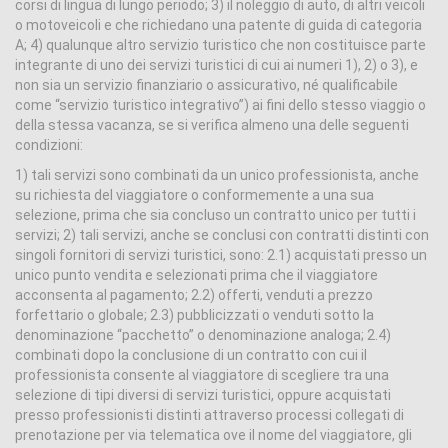
corsi di lingua di lungo periodo; 3) il noleggio di auto, di altri veicoli
o motoveicoli e che richiedano una patente di guida di categoria
A; 4) qualunque altro servizio turistico che non costituisce parte
integrante di uno dei servizi turistici di cui ai numeri 1), 2) o 3), e
non sia un servizio finanziario o assicurativo, né qualificabile
come “servizio turistico integrativo”) ai fini dello stesso viaggio o
della stessa vacanza, se si verifica almeno una delle seguenti
condizioni:
1) tali servizi sono combinati da un unico professionista, anche
su richiesta del viaggiatore o conformemente a una sua
selezione, prima che sia concluso un contratto unico per tutti i
servizi; 2) tali servizi, anche se conclusi con contratti distinti con
singoli fornitori di servizi turistici, sono: 2.1) acquistati presso un
unico punto vendita e selezionati prima che il viaggiatore
acconsenta al pagamento; 2.2) offerti, venduti a prezzo
forfettario o globale; 2.3) pubblicizzati o venduti sotto la
denominazione “pacchetto” o denominazione analoga; 2.4)
combinati dopo la conclusione di un contratto con cui il
professionista consente al viaggiatore di scegliere tra una
selezione di tipi diversi di servizi turistici, oppure acquistati
presso professionisti distinti attraverso processi collegati di
prenotazione per via telematica ove il nome del viaggiatore, gli