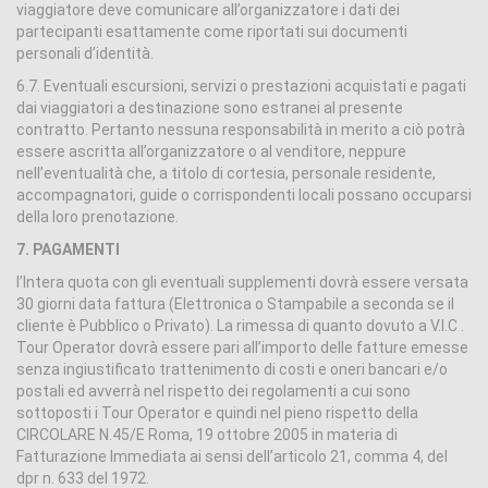
viaggiatore deve comunicare all’organizzatore i dati dei
partecipanti esattamente come riportati sui documenti
personali d’identità.
6.7. Eventuali escursioni, servizi o prestazioni acquistati e pagati
dai viaggiatori a destinazione sono estranei al presente
contratto. Pertanto nessuna responsabilità in merito a ciò potrà
essere ascritta all’organizzatore o al venditore, neppure
nell’eventualità che, a titolo di cortesia, personale residente,
accompagnatori, guide o corrispondenti locali possano occuparsi
della loro prenotazione.
7. PAGAMENTI
l’Intera quota con gli eventuali supplementi dovrà essere versata
30 giorni data fattura (Elettronica o Stampabile a seconda se il
cliente è Pubblico o Privato). La rimessa di quanto dovuto a V.I.C .
Tour Operator dovrà essere pari all’importo delle fatture emesse
senza ingiustificato trattenimento di costi e oneri bancari e/o
postali ed avverrà nel rispetto dei regolamenti a cui sono
sottoposti i Tour Operator e quindi nel pieno rispetto della
CIRCOLARE N.45/E Roma, 19 ottobre 2005 in materia di
Fatturazione Immediata ai sensi dell’articolo 21, comma 4, del
dpr n. 633 del 1972.