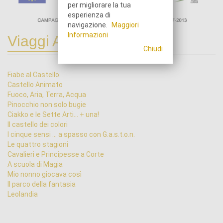
per migliorare la tua
esperienza di
navigazione.
Maggiori
Informazioni
Viaggi Animati
Chiudi
Fiabe al Castello
Castello Animato
Fuoco, Aria, Terra, Acqua
Pinocchio non solo bugie
Ciakko e le Sette Arti... + una!
Il castello dei colori
I cinque sensi ... a spasso con G.a.s.t.o.n.
Le quattro stagioni
Cavalieri e Principesse a Corte
A scuola di Magia
Mio nonno giocava così
Il parco della fantasia
Leolandia