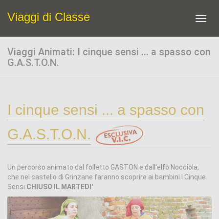
Viaggi di Classe
Toggl
navig
Viaggi Animati: I cinque sensi ... a spasso con
G.A.S.T.O.N.
I cinque sensi ... a spasso con
G.A.S.T.O.N.
Un percorso animato dal folletto GASTON e dall’elfo Nocciola,
che nel castello di Grinzane faranno scoprire ai bambini i Cinque
Sensi
CHIUSO IL MARTEDI'