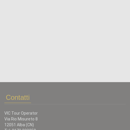
Contatti
VIC Tour Operator
Via Rio Misureto 8
12051 Alba (CN)