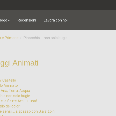
logo
Recensioni
Lavora con noi
a e Primarie
Pinocchio ... non solo bugie
ggi Animati
al Castello
lo Animato
 Aria, Terra, Acqua
hio non solo bugie
e le Sette Arti... + una!
ello dei colori
e sensi ... a spasso con G.a.s.t.o.n.