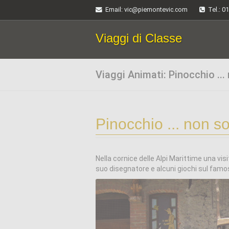
Email
: vic@piemontevic.com
Tel.: 0
Viaggi di Classe
Viaggi Animati: Pinocchio ...
Pinocchio ... non s
Nella cornice delle Alpi Marittime una vis
suo disegnatore e alcuni giochi sul famos