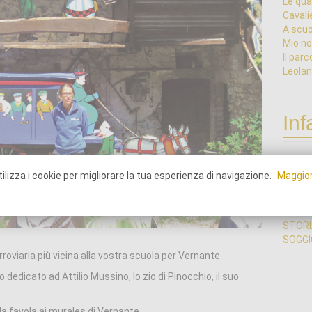
Le qua
Cavali
A scuo
Mio no
Il parc
Leolan
Inf
GITE D
ilizza i cookie per migliorare la tua esperienza di navigazione.
Maggior
VIAGG
SCIEN
SCIEN
STORI
SOGGIO
roviaria più vicina alla vostra scuola per Vernante.
 dedicato ad Attilio Mussino, lo zio di Pinocchio, il suo
a favola ai murales di Vernante.