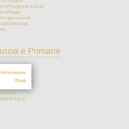
ttro stagioni
eri e Principesse a Corte
la di Magia
nno giocava così
o della fantasia
dia
anzia e Primarie
I INIZIO ANNO
i Informazioni
I ANIMATI
Chiudi
ZE - TERRA E MARE
ZE - TECNOLOGIA
A E ARTE
RNI IN ITALIA