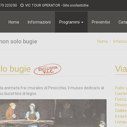
173 223250
VIC TOUR OPERATOR - Gite scolastiche
Home
Informazioni
Programmi
Preventivi
Cata
 non solo bugie
Home
Infanzi
olo bugie
Via
ita animata fra i murales di Pinocchio, il museo dedicato al
Fiabe 
o burattino di legno.
Castel
Fuoco,
Pinocc
Ciakko 
Il cast
I cinqu