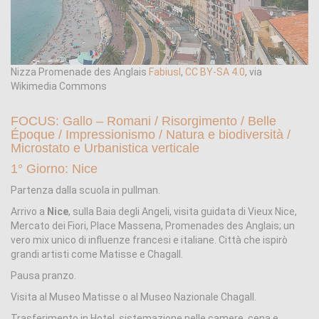
Nizza Promenade des Anglais
Fabiusl
,
CC BY-SA 4.0
, via
Wikimedia Commons
FOCUS: Gallo – Romani / Risorgimento / Belle
Époque / Impressionismo / Natura e biodiversità /
Microstato e Urbanistica verticale
1° Giorno: Nice
Partenza dalla scuola in pullman.
Arrivo a
Nice
, sulla Baia degli Angeli, visita guidata di Vieux Nice,
Mercato dei Fiori, Place Massena, Promenades des Anglais; un
vero mix unico di influenze francesi e italiane. Città che ispirò
grandi artisti come Matisse e Chagall.
Pausa pranzo.
Visita al Museo Matisse o al Museo Nazionale Chagall.
Trasferimento in Hotel, sistemazione nelle camere, cena e