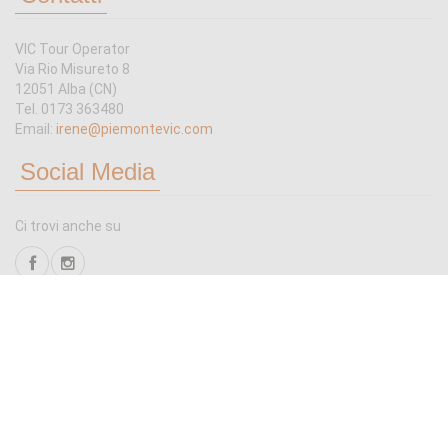
VIC Tour Operator
Via Rio Misureto 8
12051 Alba (CN)
Tel. 0173 363480
Email:
irene@piemontevic.com
Social Media
Ci trovi anche su
Scrivici
Tutto quello che non trovi in catalogo puoi chiederlo:
invia una mail a:
irene@piemontevic.com