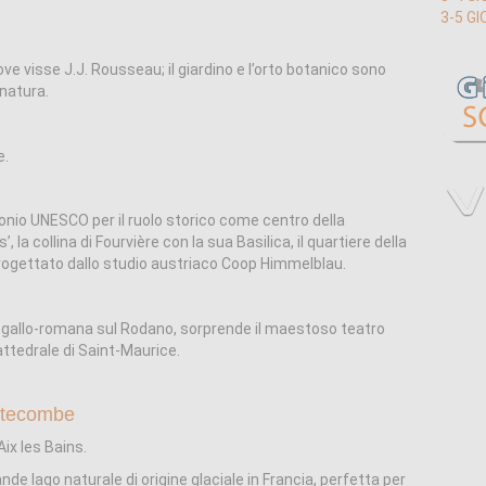
3-5 GI
e visse J.J. Rousseau; il giardino e l’orto botanico sono
 natura.
e.
onio UNESCO per il ruolo storico come centro della
es’, la collina di Fourvière con la sua Basilica, il quartiere della
ogettato dallo studio austriaco Coop Himmelblau.
tà gallo-romana sul Rodano, sorprende il maestoso teatro
attedrale di Saint-Maurice.
utecombe
ix les Bains.
grande lago naturale di origine glaciale in Francia, perfetta per