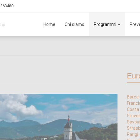
3 363480
Home
Chi siamo
Programmi
Preve
che
Eur
Barcel
Franci
Costa
Prove
Savoi
Strasb
Parigi