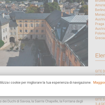
Bruxel
Amst
Berlin
Mona
Austri
Praga
Austri
Poloni
Grecia
Ele
GITE D
GITE D
GITE 
ilizza i cookie per migliorare la tua esperienza di navigazione.
Maggior
GITE 
GITE 
opera ingegneristica del
Tunnel de Frejus
.
GITE D
GITE D
o dei Duchi di Savoia, la Sainte Chapelle, la Fontana degli
3-4 GI