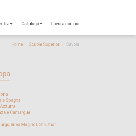
ntivi
Catalogo
Lavora con noi
Home
Scuole Superiori
Savoia
opa
lona
a e Spagna
 Azzurra
nza e Camargue
a
urgo, linea Maginot, Struthof