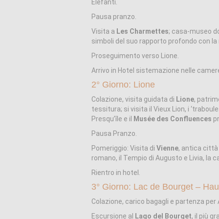
Elefanti.
Pausa pranzo.
Visita a
Les Charmettes
; casa-museo dov
simboli del suo rapporto profondo con la
Proseguimento verso Lione.
Arrivo in Hotel sistemazione nelle camer
2° Giorno: Lione
Colazione, visita guidata di
Lione
, patrim
tessitura; si visita il Vieux Lion, i ‘traboul
Presqu’île e il
Musée des Confluences
pr
Pausa Pranzo.
Pomeriggio: Visita di
Vienne
, antica cit
romano, il Tempio di Augusto e Livia, la c
Rientro in hotel.
3° Giorno: Lac de Bourget – Ha
Colazione, carico bagagli e partenza per A
Escursione al
Lago del Bourget
, il più 